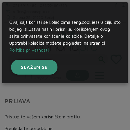
021 6913 489 ; 061/22-60-610
office@annonapro.com
Zelena 28, 21220 Bečej
Ovaj sajt koristi se kolačićima (eng.cookies) u cilju što
boljeg iskustva naših korisnika. Korišćenjem ovog
sajta prihvatate korišćenje kolačića. Detalje o
upotrebi kolačića možete pogledati na stranici
Politika privatnosti
.
SLAŽEM SE
Korpa:
Korpa je prazna.
PRIJAVA
Pristupite vašem korisničkom profilu.
Pregledajte porudžbine.