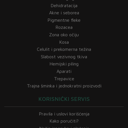
Dehidratacija
Akne i seborea
Pigmentne fleke
Rozacea
Zona oko očiju
Kosa
Celulit i prekomerna težina
Slabost vezivnog tkiva
Hemijski piling
Aparati
Trepavice
Trajna šminka i jednokratni proizvodi
KORISNIČKI SERVIS
Pravila i uslovi korišćenja
Kako poručiti?