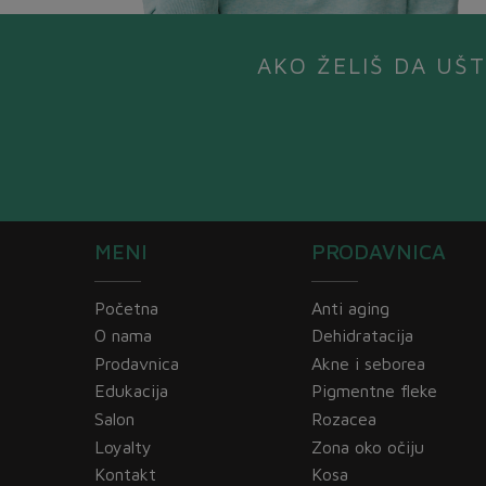
AKO ŽELIŠ DA UŠT
MENI
PRODAVNICA
Početna
Anti aging
O nama
Dehidratacija
Prodavnica
Akne i seborea
Edukacija
Pigmentne fleke
Salon
Rozacea
Loyalty
Zona oko očiju
Kontakt
Kosa