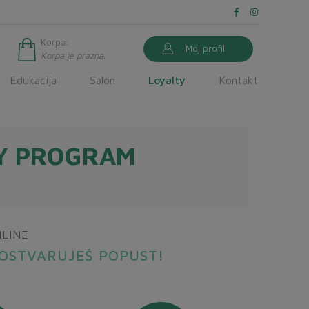
Korpa:
Moj profil
Korpa je prazna.
Edukacija
Salon
Loyalty
Kontakt
Y PROGRAM
!
NLINE
 OSTVARUJEŠ POPUST!