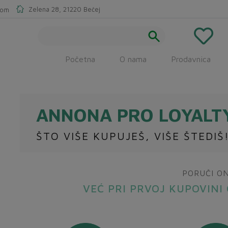
Zelena 28, 21220 Bečej
com
Početna
O nama
Prodavnica
ANNONA PRO LOYALT
ŠTO VIŠE KUPUJEŠ, VIŠE ŠTEDIŠ
PORUČI O
VEĆ PRI PRVOJ KUPOVINI