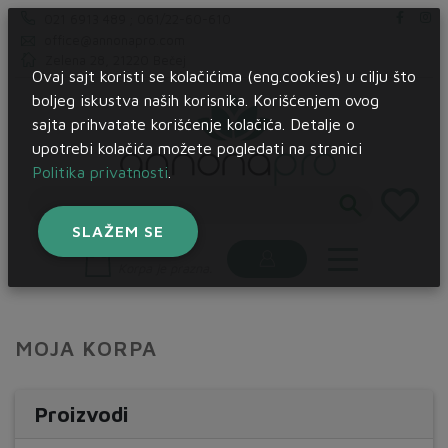
021 6913 489 ; 061/22-60-610
office@annonapro.com
Zelena 28, 21220 Bečej
Ovaj sajt koristi se kolačićima (eng.cookies) u cilju što
boljeg iskustva naših korisnika. Korišćenjem ovog
sajta prihvatate korišćenje kolačića. Detalje o
upotrebi kolačića možete pogledati na stranici
Politika privatnosti
.
SLAŽEM SE
Korpa:
Korpa je prazna.
MOJA KORPA
Proizvodi