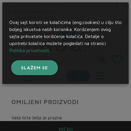
021 6913 489 ; 061/22-60-610
office@annonapro.com
Zelena 28, 21220 Bečej
Ovaj sajt koristi se kolačićima (eng.cookies) u cilju što
boljeg iskustva naših korisnika. Korišćenjem ovog
sajta prihvatate korišćenje kolačića. Detalje o
upotrebi kolačića možete pogledati na stranici
Politika privatnosti
.
SLAŽEM SE
Korpa:
Korpa je prazna.
OMILJENI PROIZVODI
Vaša lista želja je prazna.
MENI